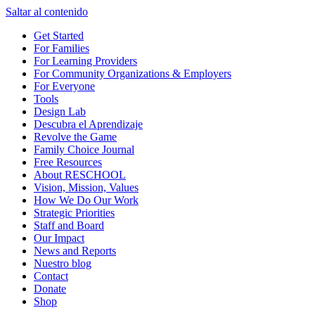
Saltar al contenido
Get Started
For Families
For Learning Providers
For Community Organizations & Employers
For Everyone
Tools
Design Lab
Descubra el Aprendizaje
Revolve the Game
Family Choice Journal
Free Resources
About RESCHOOL
Vision, Mission, Values
How We Do Our Work
Strategic Priorities
Staff and Board
Our Impact
News and Reports
Nuestro blog
Contact
Donate
Shop