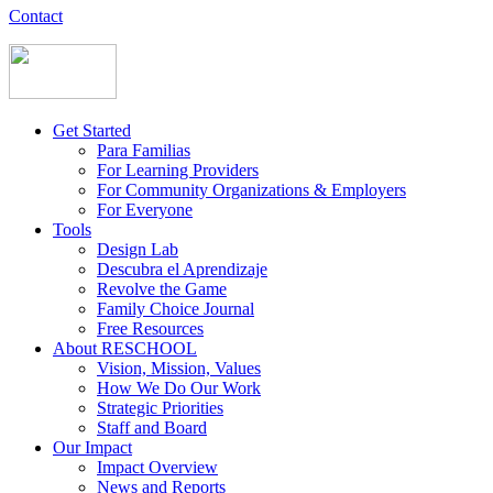
Contact
Get Started
Para Familias
For Learning Providers
For Community Organizations & Employers
For Everyone
Tools
Design Lab
Descubra el Aprendizaje
Revolve the Game
Family Choice Journal
Free Resources
About RESCHOOL
Vision, Mission, Values
How We Do Our Work
Strategic Priorities
Staff and Board
Our Impact
Impact Overview
News and Reports